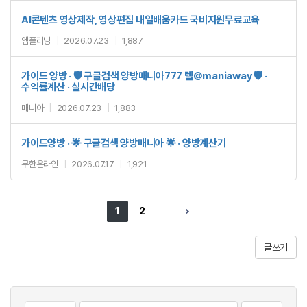
AI콘텐츠 영상제작, 영상편집 내일배움카드 국비지원무료교육
엠플러닝
|
2026.07.23
|
1,887
가이드 양방 · 🛡️ 구글검색 양방매니아777 텔@maniaway 🛡️ ·
수익률계산 · 실시간배당
매니아
|
2026.07.23
|
1,883
가이드양방 · 🌟 구글검색 양방매니아 🌟 · 양방계산기
무한온라인
|
2026.07.17
|
1,921
1
2
글쓰기