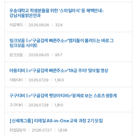
우송대학교 학생분들을 위한 '스마일라식' 등 혜택안내-
강남서울밝은안과
의료복지
|
2026.08.06
|
324
링크모음 | ✅구글검색 빠른주소✅엠지들이 몰려드는 바로 그
링크모음 사이트
링크모음
|
2026.08.05
|
957
야동티비 | ✅구글검색 빠른주소✅19금 주의! 빛삭될 영상
야동티비
|
2026.07.29
|
1,903
구구티비 | ✅구글검색 벳모아티비✅꽁짜로 보는 스포츠생중계
구구티비
|
2026.07.28
|
1,810
[신세계그룹] 리테일 All-in-One 교육 과정 2기 모집
취업담당자
|
2026.07.27
|
1,838