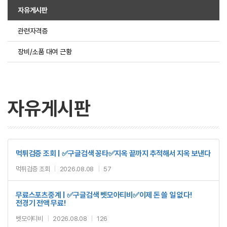
자유게시판
관련자격증
장비/소품 대여 근황
자유게시판
먹튀검증 조회 | ✅구글검색 꽁타✅지옥 끝까지 추적해서 지옥 보낸다
먹튀검증 조회
|
2026.08.08
|
57
무료스포츠중계 | ✅구글검색 벳모아티비✅이제 돈 쓸 일 없다!
전경기 전액 무료!
벳모아티비
|
2026.08.08
|
126