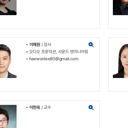
이해원
/ 강사
오디오 프로덕션, 사운드 엔지니어링
haewonlee80@gmail.com
이현욱
/ 교수