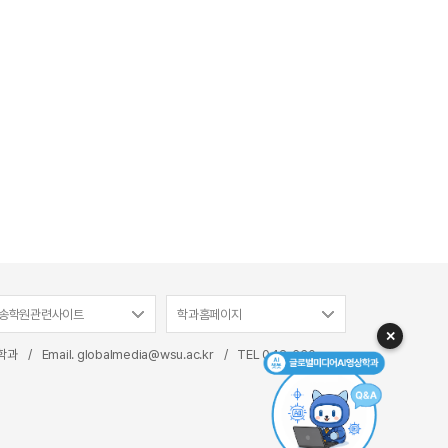
송학원관련사이트
학과홈페이지
✕
상학과
/
Email. globalmedia@wsu.ac.kr
/
TEL
042-630-