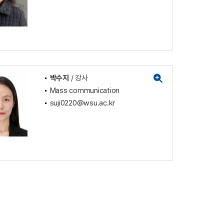
박수지
/ 강사
Mass communication
suji0220@wsu.ac.kr