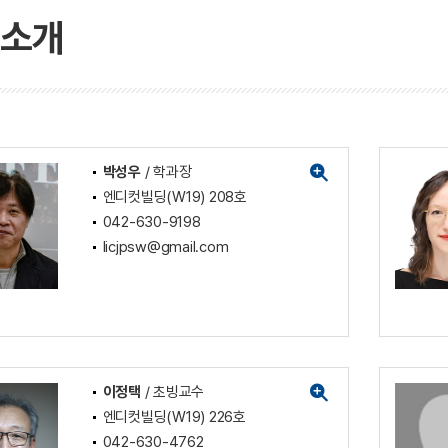
소개
박성우
/ 학과장
엔디컷빌딩(W19) 208호
042-630-9198
licjpsw@gmail.com
이정택
/ 초빙교수
엔디컷빌딩(W19) 226호
042-630-4762